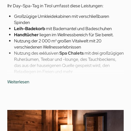
Ihr Day-Spa-Tag in Tirol umfasst diese Leistungen:
Großzügige Umkleidekabinen mit verschließbaren
Spinden
Leih-Badekorb
mit Bademantel und Badeschuhen
Handtücher
liegen im Wellnessbereich für Sie bereit.
Nutzung der 2 000 m² großen Vitalwelt mit 20
verschiedenen Wellnesserlebnissen
Nutzung des exklusiven
Spa Chalets
mit drei großzügigen
Ruheräumen, Teebar und -lounge, des Tauchbeckens,
das aus der hauseigenen Quelle gespeist wird, den
Relaxliegen im Freien und mehr
Nutzung des
jFIT Fitnessraums
mit Technogym-
Weiterlesen
Geräten
Nutzung der
Wasserwelt
mit Indoor-Pool und direkt
verbundenem, ganzjährig beheiztem Outdoor-Pool
sowie Hot-Whirlpool für wohlige Momente unter dem
Tiroler Himmel
Lesestoff in der
Spa-Bibliothek
Alkoholfreie Erfrischungsgetränke, große Teeauswahl und
alkoholfreies Bier zum Selbstzapfen an der Vitalbar