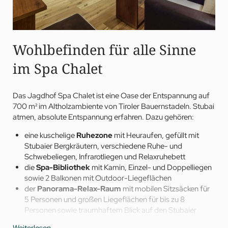
Wohlbefinden für alle Sinne
im Spa Chalet
Das Jagdhof Spa Chalet ist eine Oase der Entspannung auf
700 m² im Altholzambiente von Tiroler Bauernstadeln. Stubai
atmen, absolute Entspannung erfahren. Dazu gehören:
eine kuschelige
Ruhezone
mit Heuraufen, gefüllt mit
Stubaier Bergkräutern, verschiedene Ruhe- und
Schwebeliegen, Infrarotliegen und Relaxruhebett
die
Spa-Bibliothek
mit Kamin, Einzel- und Doppelliegen
sowie 2 Balkonen mit Outdoor-Liegeflächen
der
Panorama-Relax-Raum
mit mobilen Sitzsäcken für
5 Personen und großen Liegeflächen für bis zu 8
Personen sowie traumhaftem Blick auf den Stubaier
Gletscher – ein perfekter Ort für die morgendliche Yoga-
Weiterlesen