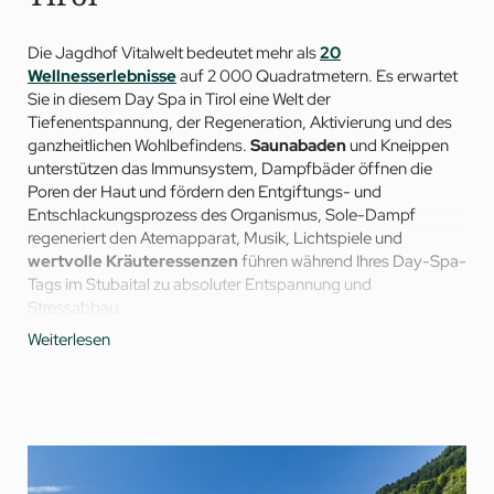
Die Jagdhof Vitalwelt bedeutet mehr als
20
Wellnesserlebnisse
auf 2 000 Quadratmetern. Es erwartet
Sie in diesem Day Spa in Tirol eine Welt der
Tiefenentspannung, der Regeneration, Aktivierung und des
ganzheitlichen Wohlbefindens.
Saunabaden
und Kneippen
unterstützen das Immunsystem, Dampfbäder öffnen die
Poren der Haut und fördern den Entgiftungs- und
Entschlackungsprozess des Organismus, Sole-Dampf
regeneriert den Atemapparat, Musik, Lichtspiele und
wertvolle Kräuteressenzen
führen während Ihres Day-Spa-
Tags im Stubaital zu absoluter Entspannung und
Stressabbau.
Weiterlesen
Die Jungbrunnen-Hydrotherapie aktiviert die Zellerneuerung
und steigert die Lebensenergie, warme Wasserbäder lösen
Blockaden, mobilisieren Muskulatur und Gelenke. An der
Vitaminbar tanken Sie zwischendurch Energie, Vitamine und
Spurenelemente.
Es ist alles bereit für einen Tag Auszeit: Für Ihre Gesundheit