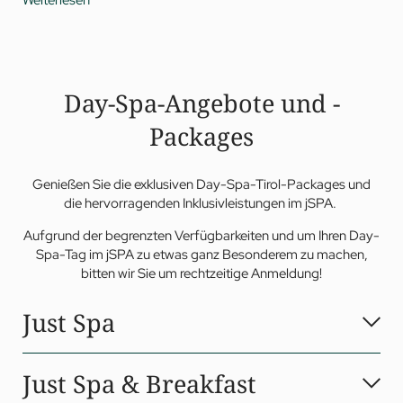
Stunde
Weitläufige
Teebar und -lounge
mit Panorama-
Sitzbereich, großzügigen Relaxliegen, Tee- und
Wasserbar mit großer Auswahl an speziellen Wellnesstees
Frischwassertauchbecken
im Außenbereich – gespeist
Day-Spa-Angebote und -
aus der hauseigenen Quelle
Packages
Genießen Sie die exklusiven Day-Spa-Tirol-Packages und
die hervorragenden Inklusivleistungen im jSPA.
Aufgrund der begrenzten Verfügbarkeiten und um Ihren Day-
Spa-Tag im jSPA zu etwas ganz Besonderem zu machen,
bitten wir Sie um rechtzeitige Anmeldung!
Just Spa
2
Tauchen Sie ein in die 3 000 m
große Jagdhof Wellnesswelt
Just Spa & Breakfast
und entdecken Sie die vielfältigen Wellness- und Spa-