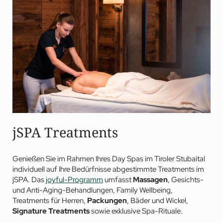
Für den süßen Zahn – kleine, feine
Kuchenauswahl
am
Nachmittag (exkl. Tee oder Kaffee)
Kostenloser
Parkplatz
jSPA Treatments
Genießen Sie im Rahmen Ihres Day Spas im Tiroler Stubaital
individuell auf Ihre Bedürfnisse abgestimmte Treatments im
jSPA. Das
joyful-Programm
umfasst
Massagen
, Gesichts-
und Anti-Aging-Behandlungen, Family Wellbeing,
Treatments für Herren,
Packungen
, Bäder und Wickel,
Signature Treatments
sowie exklusive Spa-Rituale.