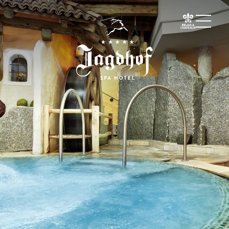
01 Der Jagdhof
02 Zimmer & Suiten
03 Cuisine
04 Spa & Fitness
Spa
Fitness
Treatments
Private Spa Suite
Jagdhof Specials nach Dr. A. Papp
Day Spa
Yoga
05 Angebote
06 Aktivitäten
07 Events