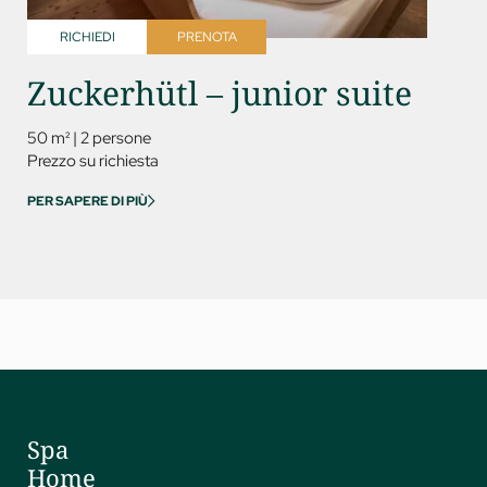
RICHIEDI
PRENOTA
RICH
Zuckerhütl – junior suite
Rin
del
50 m²
|
2 persone
Prezzo su richiesta
60 m²
|
PER SAPERE DI PIÙ
Prezzo s
PER SAPE
Spa
Home