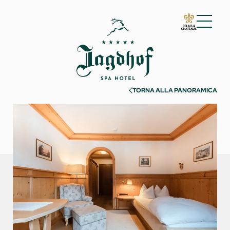
01 Lo Jagdhof
02 Camere e suite
TORNA ALLA PANORAMICA
Camere e suite
Servizi inclusi
Informazioni utili
Richiesta
Prenotazione
Incentive & Meeting
03 Cuisine
04 Spa e fitness
05 Offerte
06 Attività
07 Eventi