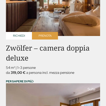
RICHIEDI
PRENOTA
Zwölfer – camera doppia
deluxe
54 m²
|
1–3 persone
da
319,00 €
a persona incl. mezza pensione
PER SAPERE DI PIÙ
Suite