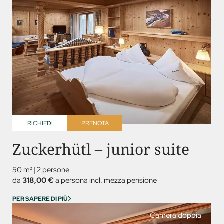
RICHIEDI
PRENOTA
Zuckerhütl – junior suite
50 m²
|
2 persone
da
318,00 €
a persona incl. mezza pensione
PER SAPERE DI PIÙ
Camera doppia