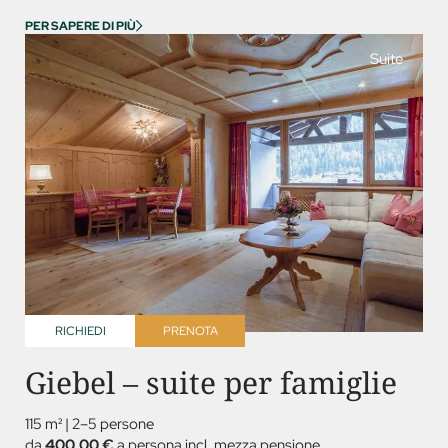
PER SAPERE DI PIÙ
Suite
RICHIEDI
PRENOTA
Giebel – suite per famiglie
115 m²
|
2–5 persone
da
400,00 €
a persona incl. mezza pensione