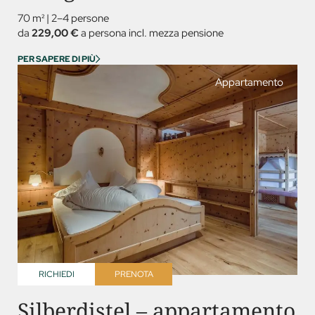
70 m²
|
2–4 persone
da
229,00 €
a persona incl. mezza pensione
PER SAPERE DI PIÙ
Appartamento
RICHIEDI
PRENOTA
Silberdistel – appartamento