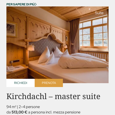
PER SAPERE DI PIÙ
Suite
RICHIEDI
PRENOTA
Kirchdachl – master suite
94 m²
|
2–4 persone
da
513,00 €
a persona incl. mezza pensione