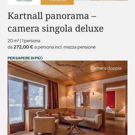
RICHIEDI
PRENOTA
Kartnall panorama –
camera singola deluxe
20 m²
|
1 persona
da
272,00 €
a persona incl. mezza pensione
PER SAPERE DI PIÙ
Camera doppia