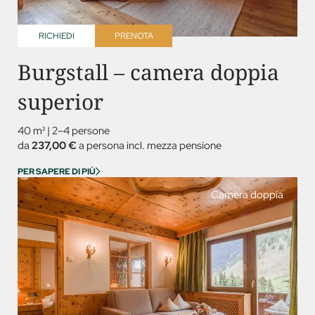
RICHIEDI
PRENOTA
Burgstall – camera doppia
superior
40 m²
|
2–4 persone
da
237,00 €
a persona incl. mezza pensione
PER SAPERE DI PIÙ
Camera doppia