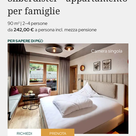
per famiglie
90 m²
|
2–4 persone
da
242,00 €
a persona incl. mezza pensione
PER SAPERE DI PIÙ
Camera singola
RICHIEDI
PRENOTA