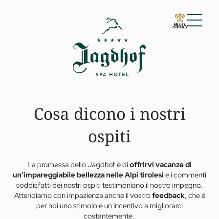
01 Lo Jagdhof
Galleria immagini
Come arrivare
Buoni regalo
Cosa dicono i nostri
Cosa dicono gli ospiti
Per famiglie
Riconoscimenti
ospiti
Sostenibilità
02 Camere e suite
03 Cuisine
La promessa dello Jagdhof è di
offrirvi vacanze di
04 Spa e fitness
un’impareggiabile bellezza nelle Alpi tirolesi
e i commenti
05 Offerte
soddisfatti dei nostri ospiti testimoniano il nostro impegno.
Attendiamo con impazienza anche il vostro
feedback
, che è
06 Attività
per noi uno stimolo e un incentivo a migliorarci
07 Eventi
costantemente.