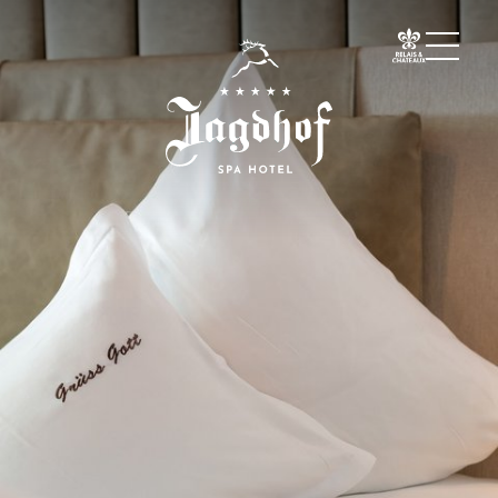
01 Lo Jagdhof
Galleria immagini
Come arrivare
Buoni regalo
Cosa dicono gli ospiti
Per famiglie
Riconoscimenti
Sostenibilità
02 Camere e suite
03 Cuisine
04 Spa e fitness
05 Offerte
06 Attività
07 Eventi