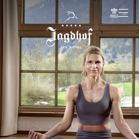
01 Lo Jagdhof
02 Camere e suite
03 Cuisine
04 Spa e fitness
Spa
Fitness
Trattamenti
Private Spa Suite
Jagdhof Specials by Dr. A. Papp
Day spa
Yoga
05 Offerte
06 Attività
07 Eventi