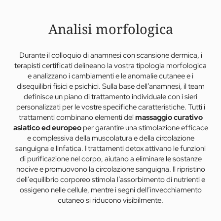
Riduzione duratura del peso corporeo
Analisi della tipologia per definire la morfologia
Una migliore qualità della vita
individuale
Attivazione del metabolismo
Analisi morfologica
Utilizzo di tecnologie innovative e prodotti iper
Rigenerazione e alleggerimento
personalizzati
Protocolli di trattamento in base alle caratteristiche
Durante il colloquio di anamnesi con scansione dermica, i
morfologiche
terapisti certificati delineano la vostra tipologia morfologica
e analizzano i cambiamenti e le anomalie cutanee e i
Nourish & Boost
disequilibri fisici e psichici. Sulla base dell’anamnesi, il team
definisce un piano di trattamento individuale con i sieri
Terapia nutrizionale Cellboost ed elisir alle erbe
personalizzati per le vostre specifiche caratteristiche. Tutti i
Alimentazione Foodfast & Low Carb
trattamenti combinano elementi del
massaggio curativo
Power of Sports & Spirit
asiatico ed europeo
per garantire una stimolazione efficace
e complessiva della muscolatura e della circolazione
sanguigna e linfatica. I trattamenti detox attivano le funzioni
di purificazione nel corpo, aiutano a eliminare le sostanze
nocive e promuovono la circolazione sanguigna. Il ripristino
dell’equilibrio corporeo stimola l’assorbimento di nutrienti e
ossigeno nelle cellule, mentre i segni dell’invecchiamento
cutaneo si riducono visibilmente.