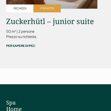
RICHIEDI
PRENOTA
RICH
Zuckerhütl – junior suite
Rin
del
50 m²
|
2 persone
Prezzo su richiesta
60 m²
|
PER SAPERE DI PIÙ
Prezzo s
PER SAPE
Spa
Home