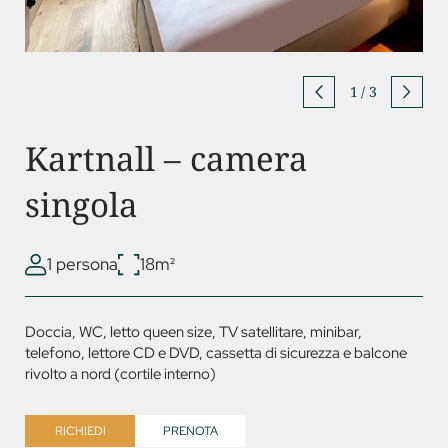
1
/
3
Kartnall – camera
singola
1 persona
18m²
Doccia, WC, letto queen size, TV satellitare, minibar,
telefono, lettore CD e
DVD
, cassetta di sicurezza e balcone
rivolto a nord (cortile interno)
RICHIEDI
PRENOTA