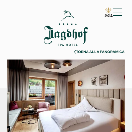
01 Lo Jagdhof
02 Camere e suite
TORNA ALLA PANORAMICA
Camere e suite
Servizi inclusi
Informazioni utili
Richiesta
Prenotazione
Incentive & Meeting
03 Cuisine
04 Spa e fitness
05 Offerte
06 Attività
07 Eventi