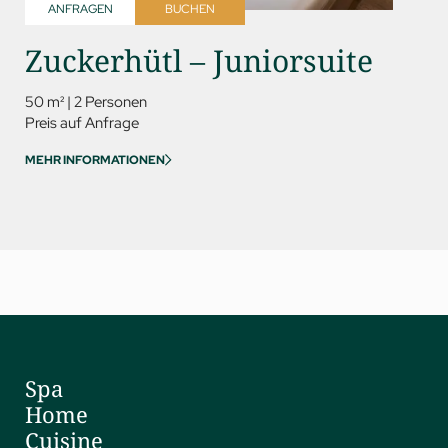
ANFRAGEN
BUCHEN
ANFR
Zuckerhütl – Juniorsuite
Rin
Del
50 m²
|
2 Personen
Preis auf Anfrage
60 m²
|
MEHR INFORMATIONEN
Preis au
MEHR IN
Spa
Home
Cuisine