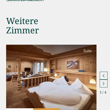
ZURÜCK ZUR ÜBERSICHT
Weitere
Zimmer
Suite
1
/
4