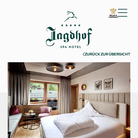
01 Der Jagdhof
02 Zimmer & Suiten
ZURÜCK ZUR ÜBERSICHT
Zimmer & Suiten
Inklusivleistungen
Gut zu wissen
Anfragen
Buchen
Incentives & Meetings
03 Cuisine
04 Spa & Fitness
05 Angebote
06 Aktivitäten
07 Events