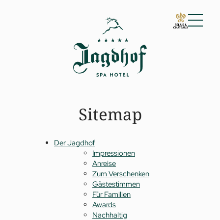
01 Der Jagdhof
02 Zimmer & Suiten
03 Cuisine
04 Spa & Fitness
Sitemap
05 Angebote
06 Aktivitäten
07 Events
Der Jagdhof
Impressionen
Anreise
Zum Verschenken
Gästestimmen
Für Familien
Awards
Nachhaltig