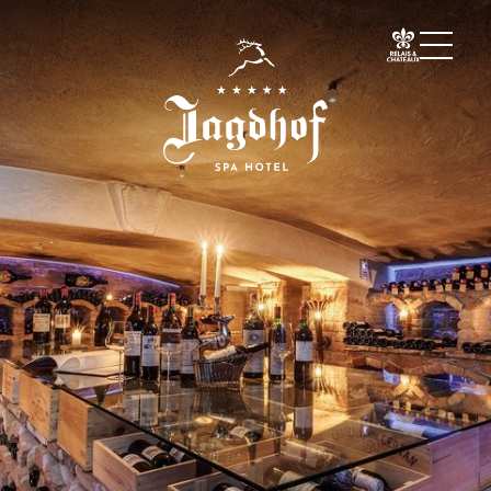
01 Der Jagdhof
02 Zimmer & Suiten
03 Cuisine
Cuisine
Hubertusstube
Fonduegondel
Weinkeller
Kaminbar
Tischreservierung
04 Spa & Fitness
05 Angebote
06 Aktivitäten
07 Events