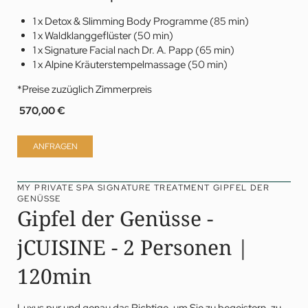
1 x Detox & Slimming Body Programme (85 min)
1 x Waldklanggeflüster (50 min)
1 x Signature Facial nach Dr. A. Papp (65 min)
1 x Alpine Kräuterstempelmassage (50 min)
*Preise zuzüglich Zimmerpreis
570,00 €
ANFRAGEN
MY PRIVATE SPA SIGNATURE TREATMENT GIPFEL DER
GENÜSSE
Gipfel der Genüsse -
jCUISINE - 2 Personen |
120min
Luxus pur und genau das Richtige, um Sie zu begeistern, zu