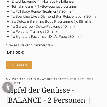
Entschlackende Trinkkur aus Heilpflanzen
Teilnahme am jFIT -Bewegungsprogramm
1 x Full Body Renew Treatment (120 min)
1 x Sparkling Like a Diamond Skin Rejuvenation (120 min)
2 x Detox & Slimming Body Programme (je 85 min)
1 x Ganzkörper-Detox-Packung (40 min)
1 x Personal Training (50 min)
1 x Signature Facial nach Dr. A. Papp (80 min)
*Preise zuzüglich Zimmerpreis
1.415,00 €
ANFRAGEN
jSPA
MY PRIVATE SPA SIGNATURE TREATMENT GIPFEL DER
1
/
4
GENÜSSE
Gipfel der Genüsse -
jBALANCE - 2 Personen |