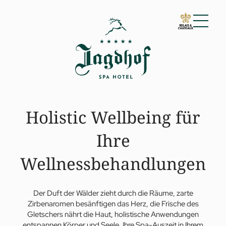
01 Der Jagdhof
02 Zimmer & Suiten
03 Cuisine
04 Spa & Fitness
Holistic Wellbeing für
Spa
Fitness
Ihre
Treatments
Private Spa Suite
Wellnessbehandlungen
Jagdhof Specials nach Dr. A. Papp
Day Spa
Yoga
05 Angebote
Der Duft der Wälder zieht durch die Räume, zarte
06 Aktivitäten
Zirbenaromen besänftigen das Herz, die Frische des
Gletschers nährt die Haut, holistische Anwendungen
07 Events
entspannen Körper und Seele. Ihre Spa-Auszeit in Ihrem