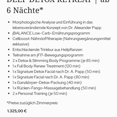
6 Nächte*
Morphologische Analyse und Einführung in das
lebensverändernde Konzept von Dr. Alexander Papp
jBALANCE Low-Carb-Ernährungsprogramm
Cellboost-Nährstofftherapie (Nahrungsergänzungsmittel
exklusive)
Entschlackende Trinkkur aus Heilpflanzen
Teilnahme am jFIT-Bewegungsprogramm
2 x Detox & Slimming Body Programme (je 85 min)
1 x Full Body Renew Treatment (120 min)
1 x Signature Detox Facial nach Dr. A. Papp (50 min)
1 x Signature Facial nach Dr. A. Papp (80 min)
1 x Ganzkörper-Detox-Packung (40 min)
1 x Rücken-Fango-Massagebehandlung (50 min)
2 x Personal Training (je 50 min)
*Preise zuzüglich Zimmerpreis
1.325,00 €