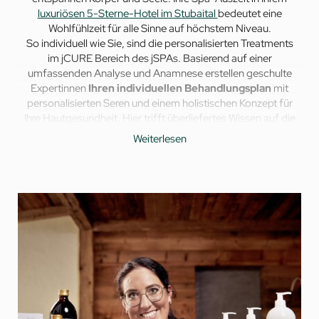
luxuriösen 5-Sterne-Hotel im Stubaital
bedeutet eine
Wohlfühlzeit für alle Sinne auf höchstem Niveau.
So individuell wie Sie, sind die personalisierten Treatments
im jCURE Bereich des jSPAs. Basierend auf einer
umfassenden Analyse und Anamnese erstellen geschulte
Expertinnen
Ihren individuellen Behandlungsplan
mit
personalisierten Seren und einem holistischen Konzept für
Ihre Hautgesundheit. Hier trifft überliefertes Wissen auf die
neuesten wissenschaftlichen Erkenntnisse, modernste
Weiterlesen
Technik und jahrzehntelange Forschung.
Für
Ihre Treatments stehen insgesamt zwölf
Behandlungskabinen zur Verfügung. jCURE steht für
hochklassige Behandlungen in den Bereichen Pro-Aging,
Hautgesundheit, Tiefenentspannung, Regeneration und
Prävention.