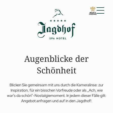
01 Der Jagdhof
Impressionen
Anreise
Zum Verschenken
Augenblicke der
Gästestimmen
Für Familien
Awards
Schönheit
Nachhaltig
02 Zimmer & Suiten
03 Cuisine
Blicken Sie gemeinsam mit uns durch die Kameralinse: zur
04 Spa & Fitness
Inspiration, für ein bisschen Vorfreude oder als „Ach, wie
05 Angebote
war’s da schön“-Nostalgiemoment. In jedem dieser Fälle gilt:
Angebot anfragen und auf in den Jagdhof!
06 Aktivitäten
07 Events