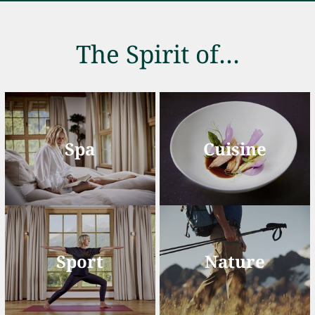
The Spirit of…
Spa
Cuisine
Sport
Nature