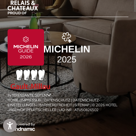
PROUD OF
INTERESSANTE SEITEN
jSPA
HOME
|
IMPRESSUM
|
DATENSCHUTZ
|
DATENSCHUTZ-
EINSTELLUNGEN
|
BARRIEREFREIHEIT
|
SITEMAP
|
© 2026 HOTEL
JAGDHOF PFURTSCHELLER
|
UID-NR.: ATU50826502
1
/
4