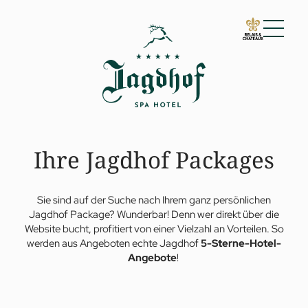
01 Der Jagdhof
02 Zimmer & Suiten
03 Cuisine
04 Spa & Fitness
Ihre Jagdhof Packages
05 Angebote
06 Aktivitäten
07 Events
Sie sind auf der Suche nach Ihrem ganz persönlichen
Jagdhof Package? Wunderbar! Denn wer direkt über die
Website bucht, profitiert von einer Vielzahl an Vorteilen. So
werden aus Angeboten echte Jagdhof
5-Sterne-Hotel-
Angebote
!