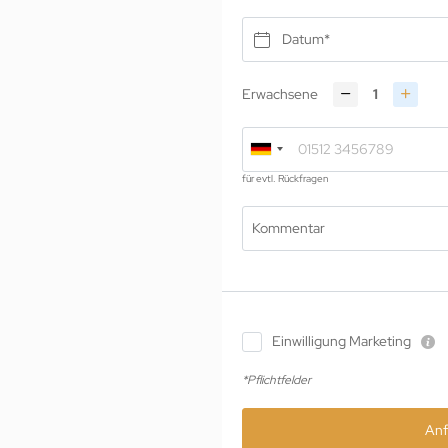
Datum*
Erwachsene
01 Der Jagdhof
Cu
02 Zimmer & Suiten
Hu
03 Cuisine
Fo
04 Spa & Fitness
Wei
für evtl. Rückfragen
05 Angebote
Ka
06 Aktivitäten
Kommentar
Ti
07 Events
Einwilligung Marketing
*Pflichtfelder
Anf