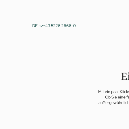
IT
DE
+43 5226 2666-0
EN
E
Mit ein paar Klic
Ob Sie eine f
außergewöhnlic