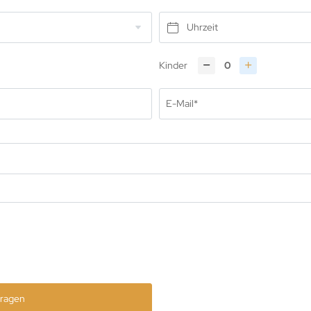
Uhrzeit
Kinder
isine
bertusstube
E-Mail*
nduegondel
nkeller
minbar
schreservierung
ragen