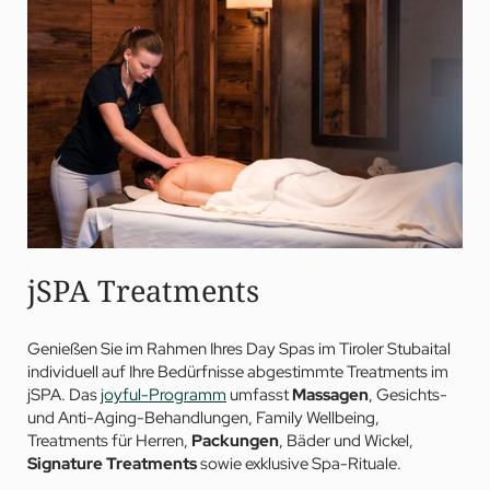
Für den süßen Zahn – kleine, feine
Kuchenauswahl
am
Nachmittag (exkl. Tee oder Kaffee)
Kostenloser
Parkplatz
jSPA Treatments
Genießen Sie im Rahmen Ihres Day Spas im Tiroler Stubaital
individuell auf Ihre Bedürfnisse abgestimmte Treatments im
jSPA. Das
joyful-Programm
umfasst
Massagen
, Gesichts-
und Anti-Aging-Behandlungen, Family Wellbeing,
Treatments für Herren,
Packungen
, Bäder und Wickel,
Signature Treatments
sowie exklusive Spa-Rituale.