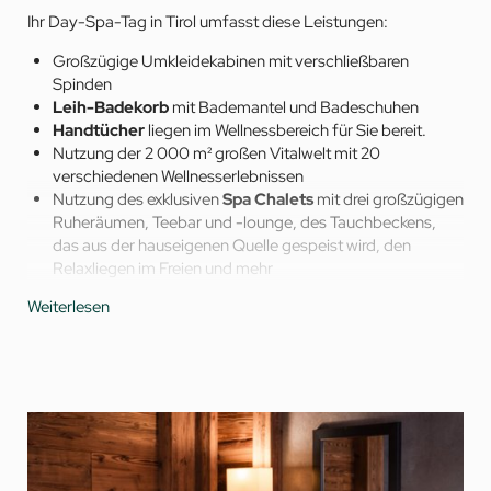
Ihr Day-Spa-Tag in Tirol umfasst diese Leistungen:
Großzügige Umkleidekabinen mit verschließbaren
Spinden
Leih-Badekorb
mit Bademantel und Badeschuhen
Handtücher
liegen im Wellnessbereich für Sie bereit.
Nutzung der 2 000 m² großen Vitalwelt mit 20
verschiedenen Wellnesserlebnissen
Nutzung des exklusiven
Spa Chalets
mit drei großzügigen
Ruheräumen, Teebar und -lounge, des Tauchbeckens,
das aus der hauseigenen Quelle gespeist wird, den
Relaxliegen im Freien und mehr
Nutzung des
jFIT Fitnessraums
mit Technogym-
Weiterlesen
Geräten
Nutzung der
Wasserwelt
mit Indoor-Pool und direkt
verbundenem, ganzjährig beheiztem Outdoor-Pool
sowie Hot-Whirlpool für wohlige Momente unter dem
Tiroler Himmel
Lesestoff in der
Spa-Bibliothek
Alkoholfreie Erfrischungsgetränke, große Teeauswahl und
alkoholfreies Bier zum Selbstzapfen an der Vitalbar