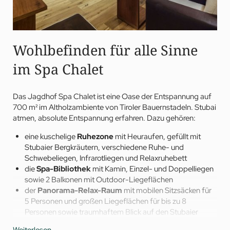
Wohlbefinden für alle Sinne
im Spa Chalet
Das Jagdhof Spa Chalet ist eine Oase der Entspannung auf
700 m² im Altholzambiente von Tiroler Bauernstadeln. Stubai
atmen, absolute Entspannung erfahren. Dazu gehören:
eine kuschelige
Ruhezone
mit Heuraufen, gefüllt mit
Stubaier Bergkräutern, verschiedene Ruhe- und
Schwebeliegen, Infrarotliegen und Relaxruhebett
die
Spa-Bibliothek
mit Kamin, Einzel- und Doppelliegen
sowie 2 Balkonen mit Outdoor-Liegeflächen
der
Panorama-Relax-Raum
mit mobilen Sitzsäcken für
5 Personen und großen Liegeflächen für bis zu 8
Personen sowie traumhaftem Blick auf den Stubaier
Gletscher – ein perfekter Ort für die morgendliche Yoga-
Weiterlesen