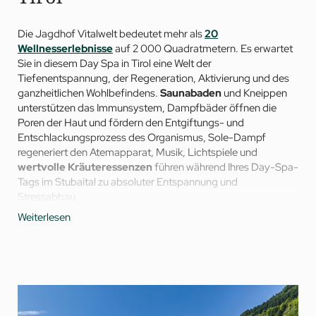
Die Jagdhof Vitalwelt bedeutet mehr als
20
Wellnesserlebnisse
auf 2 000 Quadratmetern. Es erwartet
Sie in diesem Day Spa in Tirol eine Welt der
Tiefenentspannung, der Regeneration, Aktivierung und des
ganzheitlichen Wohlbefindens.
Saunabaden
und Kneippen
unterstützen das Immunsystem, Dampfbäder öffnen die
Poren der Haut und fördern den Entgiftungs- und
Entschlackungsprozess des Organismus, Sole-Dampf
regeneriert den Atemapparat, Musik, Lichtspiele und
wertvolle Kräuteressenzen
führen während Ihres Day-Spa-
Tags im Stubaital zu absoluter Entspannung und
Stressabbau.
Weiterlesen
Die Jungbrunnen-Hydrotherapie aktiviert die Zellerneuerung
und steigert die Lebensenergie, warme Wasserbäder lösen
Blockaden, mobilisieren Muskulatur und Gelenke. An der
Vitaminbar tanken Sie zwischendurch Energie, Vitamine und
Spurenelemente.
Es ist alles bereit für einen Tag Auszeit: Für Ihre Gesundheit