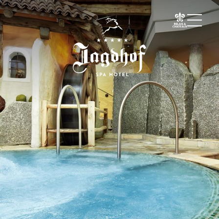
01 Der Jagdhof
02 Zimmer & Suiten
03 Cuisine
04 Spa & Fitness
Spa
Fitness
Treatments
Private Spa Suite
Jagdhof Specials nach Dr. A. Papp
Day Spa
Yoga
05 Angebote
06 Aktivitäten
07 Events