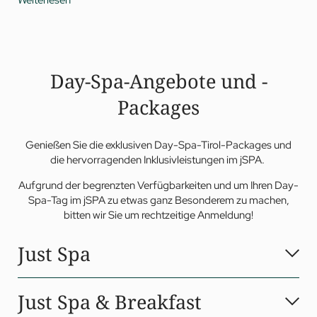
Stunde
Weitläufige
Teebar und -lounge
mit Panorama-
Sitzbereich, großzügigen Relaxliegen, Tee- und
Wasserbar mit großer Auswahl an speziellen Wellnesstees
Frischwassertauchbecken
im Außenbereich – gespeist
Day-Spa-Angebote und -
aus der hauseigenen Quelle
Packages
Genießen Sie die exklusiven Day-Spa-Tirol-Packages und
die hervorragenden Inklusivleistungen im jSPA.
Aufgrund der begrenzten Verfügbarkeiten und um Ihren Day-
Spa-Tag im jSPA zu etwas ganz Besonderem zu machen,
bitten wir Sie um rechtzeitige Anmeldung!
Just Spa
2
Tauchen Sie ein in die 3 000 m
große Jagdhof Wellnesswelt
Just Spa & Breakfast
und entdecken Sie die vielfältigen Wellness- und Spa-