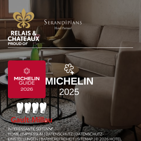
PROUD OF
INTERESSANTE SEITEN
jSPA
HOME
|
IMPRESSUM
|
DATENSCHUTZ
|
DATENSCHUTZ-
EINSTELLUNGEN
|
BARRIEREFREIHEIT
|
SITEMAP
|
© 2026 HOTEL