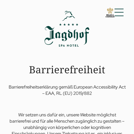
01 Der Jagdhof
02 Zimmer & Suiten
03 Cuisine
04 Spa & Fitness
Barrierefreiheit
05 Angebote
06 Aktivitäten
07 Events
Barrierefreiheitserklärung gemäß European Accessibility Act
– EAA, RL (EU) 2019/882
Wir setzen uns dafür ein, unsere Website möglichst
barrierefrei und für alle Menschen zugänglich zu gestalten –
unabhängig von körperlichen oder kognitiven
Einschränkungen. Unsere Zielsetzung ist es, ein inklusives