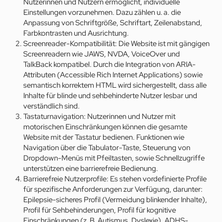
Nutzerinnen und Nutzern ermöglicht, individuelle
Einstellungen vorzunehmen. Dazu zählen u. a. die
Anpassung von Schriftgröße, Schriftart, Zeilenabstand,
Farbkontrasten und Ausrichtung.
Screenreader-Kompatibilität: Die Website ist mit gängigen
Screenreadern wie JAWS, NVDA, VoiceOver und
TalkBack kompatibel. Durch die Integration von ARIA-
Attributen (Accessible Rich Internet Applications) sowie
semantisch korrektem HTML wird sichergestellt, dass alle
Inhalte für blinde und sehbehinderte Nutzer lesbar und
verständlich sind.
Tastaturnavigation: Nutzerinnen und Nutzer mit
motorischen Einschränkungen können die gesamte
Website mit der Tastatur bedienen. Funktionen wie
Navigation über die Tabulator-Taste, Steuerung von
Dropdown-Menüs mit Pfeiltasten, sowie Schnellzugriffe
unterstützen eine barrierefreie Bedienung.
Barrierefreie Nutzerprofile: Es stehen vordefinierte Profile
für spezifische Anforderungen zur Verfügung, darunter:
Epilepsie-sicheres Profil (Vermeidung blinkender Inhalte),
Profil für Sehbehinderungen, Profil für kognitive
Einschränkungen (z. B. Autismus, Dyslexie), ADHS-