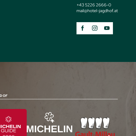
+43 5226 2666-0
mail@
hotel-jagdhof.
at
D OF