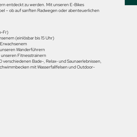
dern entdeckt zu werden. Mit unseren E-Bikes
xibel – ob auf sanften Radwegen oder abenteuerlichen
o-Fr)
senem (einlösbar bis 15 Uhr)
ro Erwachsenem
 unseren Wanderführern
 unseren Fitnesstrainern
20 verschiedenen Bade-, Relax- und Saunaerlebnissen,
ischwimmbecken mit Wasserfallfelsen und Outdoor-