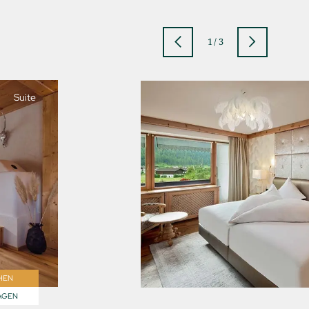
1
/
3
Suite
jSPA
HEN
AGEN