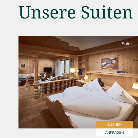
Unsere Suiten
Suite
01 Der Jagdhof
02 Zimmer & Suiten
03 Cuisine
04 Spa & Fitness
05 Angebote
06 Aktivitäten
07 Events
BUCHEN
ANFRAGEN