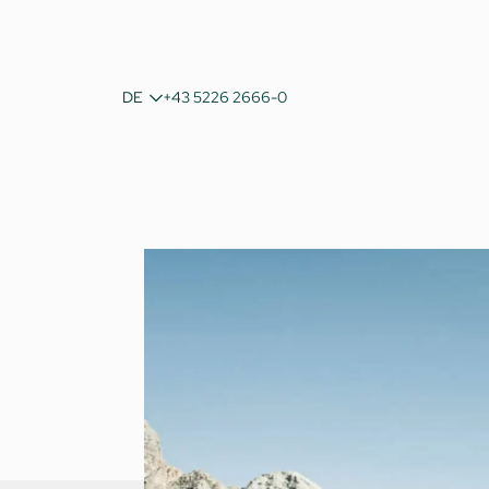
IT
DE
+43 5226 2666-0
EN