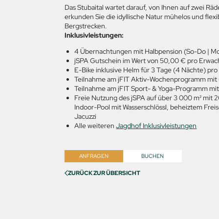
Das Stubaital wartet darauf, von Ihnen auf zwei Rä
erkunden Sie die idyllische Natur mühelos und fle
Bergstrecken.
Inklusivleistungen:
4 Übernachtungen mit Halbpension (So-Do | M
jSPA Gutschein im Wert von 50,00 € pro Erwach
E-Bike inklusive Helm für 3 Tage (4 Nächte) p
Teilnahme am jFIT Aktiv-Wochenprogramm mit
Teilnahme am jFIT Sport- & Yoga-Programm mit
Freie Nutzung des jSPA auf über 3 000 m² mit 
Indoor-Pool mit Wasserschlössl, beheiztem Fre
Jacuzzi
Alle weiteren
Jagdhof Inklusivleistungen
ANFRAGEN
BUCHEN
ZURÜCK ZUR ÜBERSICHT