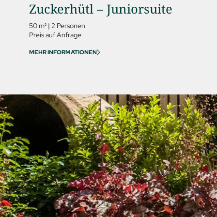
Zuckerhütl – Juniorsuite
50 m²
|
2 Personen
Preis auf Anfrage
MEHR INFORMATIONEN