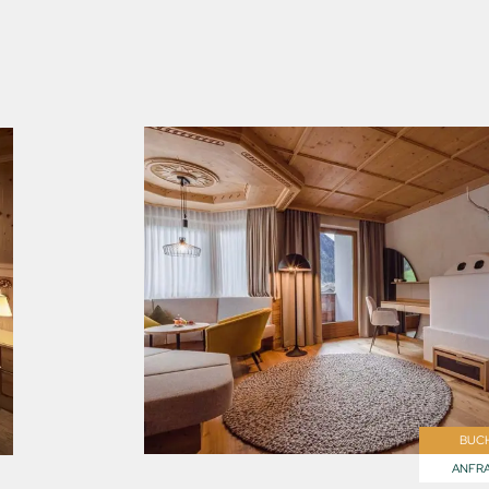
BUC
ANFR