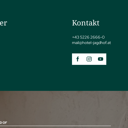
ler
Kontakt
+43 5226 2666-0
mail@
hotel-jagdhof.
at
D OF