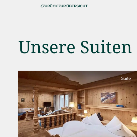
ZURÜCK ZUR ÜBERSICHT
Unsere Suiten
Suite
01 Der Jagdhof
02 Zimmer & Suiten
03 Cuisine
04 Spa & Fitness
05 Angebote
06 Aktivitäten