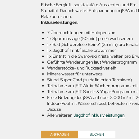
Frische Bergluft, spektakuläre Aussichten und Frei
Stubaital. Danach wartet Entspannung im jSPA mit
Relaxbereichen.
Inklusivleistungen:
7 Übernachtungen mit Halbpension
1 x Sportmassage (50 min) pro Erwachsenem
1 x Bad „Schwerelose Beine“ (35 min) pro Erw
1 x Jagdhof Trinkflasche pro Zimmer
1 x Eintritt in die Swarovski Kristallwelten pro 
Geführte Wanderungen laut Wanderprogramm
Wanderstöcke- und Rucksackverleih
Mineralwasser für unterwegs
Stubai Super Card (zu definierten Terminen)
Teilnahme am jFIT Aktiv-Wochenprogramm mit
Teilnahme am jFIT Sport- & Yoga-Programm mit
Freie Nutzung des jSPA auf über 3 000 m² mit 
Indoor-Pool mit Wasserschlössl, beheiztem Fre
Jacuzzi
Alle weiteren
Jagdhof Inklusivleistungen
ANFRAGEN
BUCHEN