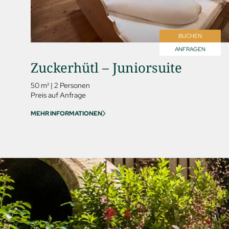
07 Events
BUCHEN
ANFRAGEN
Zuckerhütl – Juniorsuite
50 m²
|
2 Personen
Preis auf Anfrage
MEHR INFORMATIONEN