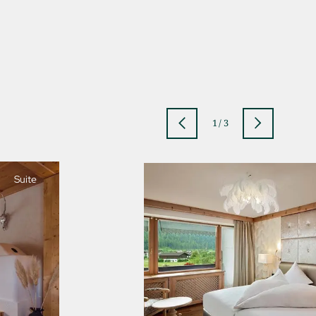
1
/
3
Suite
jSPA