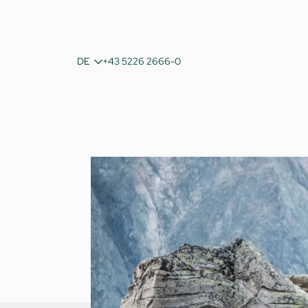
IT
DE
+43 5226 2666-0
EN