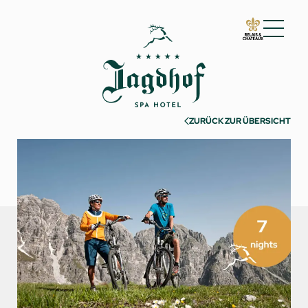
01 Der Jagdhof
02 Zimmer & Suiten
03 Cuisine
ZURÜCK ZUR ÜBERSICHT
04 Spa & Fitness
05 Angebote
06 Aktivitäten
07 Events