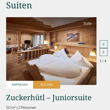
Suiten
Suite
1
/
4
ANFRAGEN
BUCHEN
ANFR
Zuckerhütl – Juniorsuite
Kess
50 m²
|
2 Personen
85 m²
|