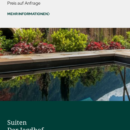
Preis auf Anfrage
Preis au
MEHR INFORMATIONEN
MEHR IN
Suiten
Der Jagdhof