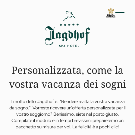
01 Lo Jagdhof
02 Camere e suite
Camere e suite
Servizi inclusi
Personalizzata, come la
Informazioni utili
Richiesta
vostra vacanza dei sogni
Prenotazione
Incentive & Meeting
03 Cuisine
04 Spa e fitness
Il motto dello Jagdhof è: “Rendere realtà la vostra vacanza
05 Offerte
da sogno.” Vorreste ricevere un’offerta personalizzata per il
vostro soggiorno? Benissimo, siete nel posto giusto.
06 Attività
Compilate il modulo e in tempi brevissimi prepareremo un
07 Eventi
pacchetto su misura per voi. La felicità è a pochi clic!