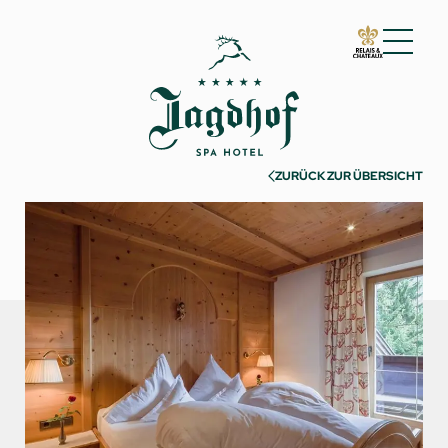
01 Der Jagdhof
02 Zimmer & Suiten
ZURÜCK ZUR ÜBERSICHT
Zimmer & Suiten
Inklusivleistungen
Gut zu wissen
Anfragen
Buchen
Incentives & Meetings
03 Cuisine
04 Spa & Fitness
05 Angebote
06 Aktivitäten
07 Events