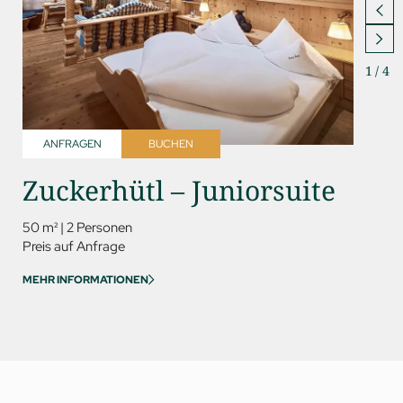
1
/
4
ANFRAGEN
BUCHEN
ANFR
Zuckerhütl – Juniorsuite
Rin
Del
50 m²
|
2 Personen
Preis auf Anfrage
60 m²
|
MEHR INFORMATIONEN
Preis au
MEHR IN