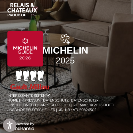
PROUD OF
INTERESSANTE SEITEN
jSPA
HOME
|
IMPRESSUM
|
DATENSCHUTZ
|
DATENSCHUTZ-
EINSTELLUNGEN
|
BARRIEREFREIHEIT
|
SITEMAP
|
© 2026 HOTEL
JAGDHOF PFURTSCHELLER
|
UID-NR.: ATU50826502
1
/
4