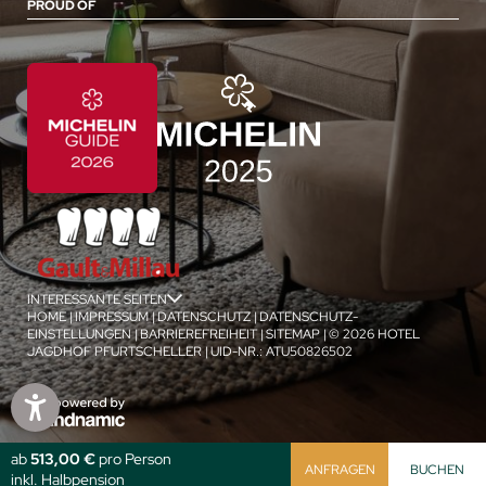
PROUD OF
INTERESSANTE SEITEN
jSPA
HOME
|
IMPRESSUM
|
DATENSCHUTZ
|
DATENSCHUTZ-
EINSTELLUNGEN
|
BARRIEREFREIHEIT
|
SITEMAP
|
© 2026 HOTEL
JAGDHOF PFURTSCHELLER
|
UID-NR.: ATU50826502
1
/
4
ab
513,00 €
pro Person
ANFRAGEN
BUCHEN
inkl. Halbpension