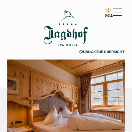
01 Der Jagdhof
02 Zimmer & Suiten
ZURÜCK ZUR ÜBERSICHT
Zimmer & Suiten
Inklusivleistungen
Gut zu wissen
Anfragen
Buchen
Incentives & Meetings
03 Cuisine
04 Spa & Fitness
05 Angebote
06 Aktivitäten
07 Events