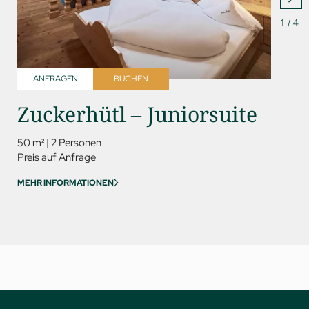
1
/
4
ANFRAGEN
BUCHEN
ANFR
Zuckerhütl – Juniorsuite
Rin
Del
50 m²
|
2 Personen
Preis auf Anfrage
60 m²
|
MEHR INFORMATIONEN
Preis au
MEHR IN