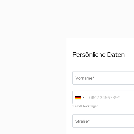
Persönliche Daten
01 Der Jagdhof
Im
Vorname*
02 Zimmer & Suiten
An
03 Cuisine
Zu
04 Spa & Fitness
Gä
05 Angebote
Für
für evtl. Rückfragen
06 Aktivitäten
Aw
07 Events
Na
Straße*