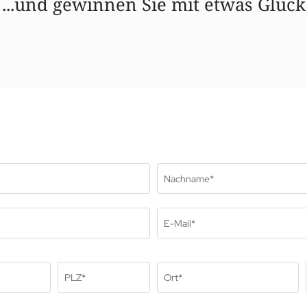
...und gewinnen Sie mit etwas Glück
pressionen
Nachname*
reise
m Verschenken
E-Mail*
stestimmen
 Familien
ards
chhaltig
PLZ*
Ort*