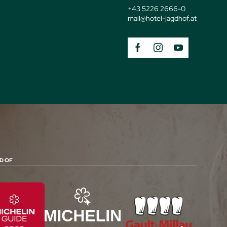
+43 5226 2666-0
mail@
hotel-jagdhof.
at
D OF