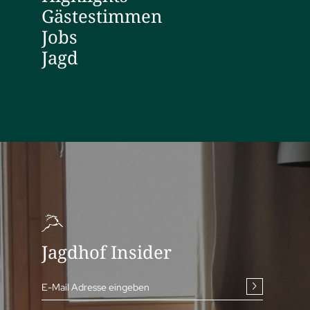
Gästestimmen
Jobs
Jagd
Jagdhof Insider
E-Mail Adresse eingeben