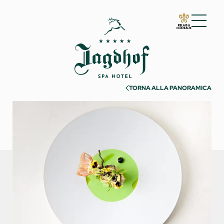
01 Lo Jagdhof
02 Camere e suite
03 Cuisine
TORNA ALLA PANORAMICA
04 Spa e fitness
05 Offerte
06 Attività
Estate
Inverno
Must see
Esperienze
07 Eventi