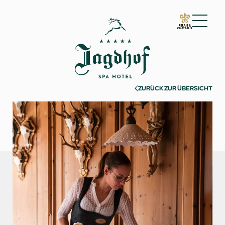
01 Der Jagdhof
02 Zimmer & Suiten
03 Cuisine
ZURÜCK ZUR ÜBERSICHT
04 Spa & Fitness
05 Angebote
06 Aktivitäten
Warme Jahreszeit
Kalte Jahreszeit
Must-sees
Erlebnisse
07 Events