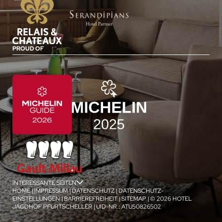
PROUD OF
INTERESSANTE SEITEN
jSPA
HOME
|
IMPRESSUM
|
DATENSCHUTZ
|
DATENSCHUTZ-
EINSTELLUNGEN
|
BARRIEREFREIHEIT
|
SITEMAP
|
© 2026 HOTEL
JAGDHOF PFURTSCHELLER
|
UID-NR.: ATU50826502
1
/
4