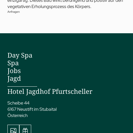
einzigartig. Dieses Bad wirkt beruhigend und positiv auf den
vegetativen Erholungsprozess des Körpers.
Anfragen
Day Spa
Spa
Jobs
Jagd
Hotel Jagdhof Pfurtscheller
Scheibe 44
6167 Neustift im Stubaital
Österreich