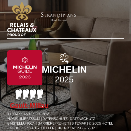
PROUD OF
INTERESSANTE SEITEN
jSPA
HOME
|
IMPRESSUM
|
DATENSCHUTZ
|
DATENSCHUTZ-
EINSTELLUNGEN
|
BARRIEREFREIHEIT
|
SITEMAP
|
© 2026 HOTEL
JAGDHOF PFURTSCHELLER
|
UID-NR.: ATU50826502