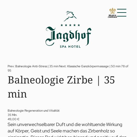
01 Der Jagdhof
02 Zimmer & Suiten
03 Cuisine
04 Spa & Fitness
Prev: Balneologie Anti-Stress | 35 min
Next: Klassische Ganzkörpermassage | 50 min
78 of
95
Spa
Balneologie Zirbe | 35
Fitness
Treatments
min
Private Spa Suite
Jagdhof Specials nach Dr. A. Papp
Day Spa
Yoga
Balneologie Regeneration und Vitalität
05 Angebote
35 Min.
49,00 €
06 Aktivitäten
Sein unverwechselbarer Duft und die wohltuende Wirkung
07 Events
auf Körper, Geist und Seele machen das Zirbenholz so