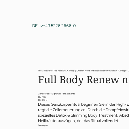
IT
DE
+43 5226 2666-0
EN
Prev: Head to Toe nach Dr. A. Papp | 100 min
Next: Full Body Renew nach Dr. A. Papp - 
Full Body Renew na
Ganzkörper-Signature-Treatments
120 Min.
199,00 €
Dieses Ganzkörperritual beginnen Sie in der High-
regt die Zellerneuerung an. Durch die Dampfeinwirk
spezielles Detox & Slimming Body Treatment. Absch
Heilkräuterauszügen, der das Ritual vollendet.
Anfragen