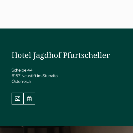
a
ness
eatments
Hotel Jagdhof Pfurtscheller
vate Spa Suite
dhof Specials nach Dr. A.
Scheibe 44
pp
6167 Neustift im Stubaital
y Spa
Österreich
ga