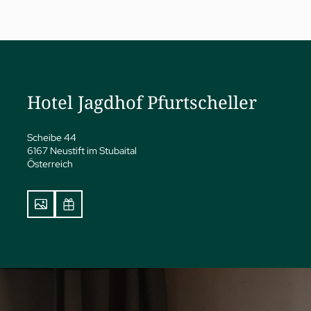
a
ness
Hotel Jagdhof Pfurtscheller
eatments
vate Spa Suite
Scheibe 44
dhof Specials nach Dr. A.
6167 Neustift im Stubaital
pp
Österreich
y Spa
ga