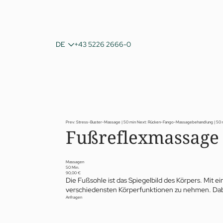
IT
DE
+43 5226 2666-0
EN
Prev: Stress-Buster-Massage | 50 min
Next: Rücken-Fango-Massagebehandlung | 50
Fußreflexmassage 
Massagen
50 Min.
90,00 €
Die Fußsohle ist das Spiegelbild des Körpers. Mit 
verschiedensten Körperfunktionen zu nehmen. Dabe
Anfragen