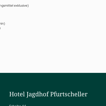
gsmittel exklusive)
min)
)
a
ness
eatments
vate Spa Suite
dhof Specials nach Dr. A.
pp
y Spa
Hotel Jagdhof Pfurtscheller
ga
Scheibe 44