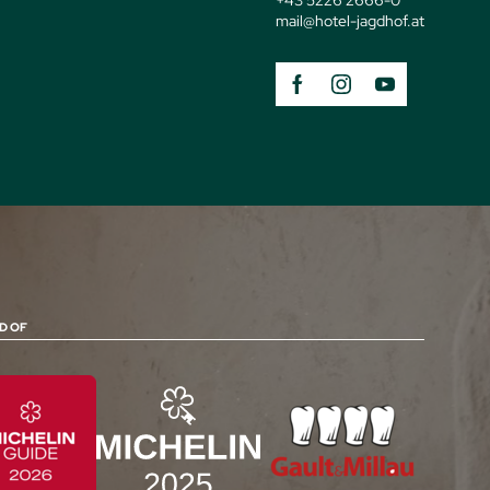
mail@
hotel-jagdhof.
at
D OF