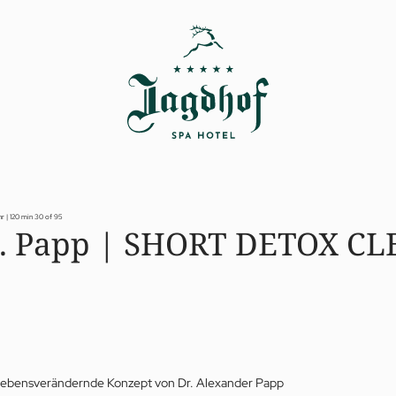
r | 120 min
30 of 95
A. Papp | SHORT DETOX CL
 lebensverändernde Konzept von Dr. Alexander Papp