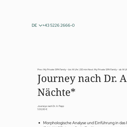
IT
DE
+43 5226 2666-0
EN
Prev: My Private SPA Family - bis 14 Uhr | 120 min
Next: My Private SPA Family - ab 14 Uh
Journey nach Dr. 
Nächte*
Journeys nach Dr. A. Papp
530,00 €
Morphologische Analyse und Einführung in das