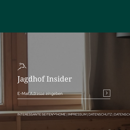
Jagdhof Insider
E-Mail Adresse eingeben
INTERESSANTE SEITEN
HOME
|
IMPRESSUM
|
DATENSCHUTZ
|
DATENSC