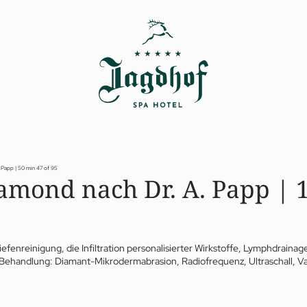
. Papp | 50 min
47 of 95
iamond nach Dr. A. Papp | 
iefenreinigung, die Infiltration personalisierter Wirkstoffe, Lymphdrain
 Behandlung: Diamant-Mikrodermabrasion, Radiofrequenz, Ultraschall, 