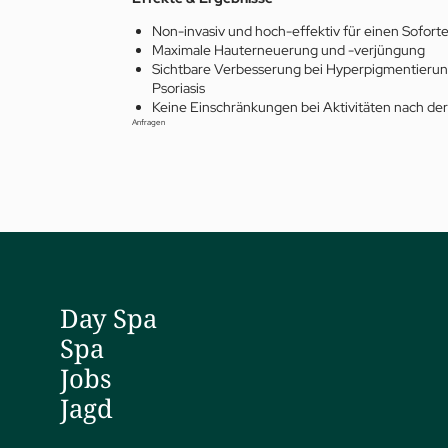
Non-invasiv und hoch-effektiv für einen Soforte
Maximale Hauterneuerung und -verjüngung
Sichtbare Verbesserung bei Hyperpigmentierun
Psoriasis
Keine Einschränkungen bei Aktivitäten nach de
Anfragen
Sp
01 Der Jagdhof
Fit
02 Zimmer & Suiten
Tr
03 Cuisine
Pri
04 Spa & Fitness
Jag
05 Angebote
Day Spa
Pa
06 Aktivitäten
Da
Spa
07 Events
Yo
Jobs
Jagd