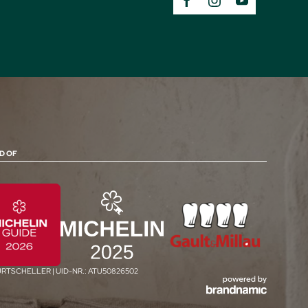
D OF
FURTSCHELLER
|
UID-NR.: ATU50826502