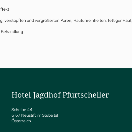
ffekt
g, verstopften und vergrößerten Poren, Hautunreinheiten, fettiger Ha
r Behandlung
a
ness
eatments
vate Spa Suite
dhof Specials nach Dr. A.
Hotel Jagdhof Pfurtscheller
pp
y Spa
ga
Scheibe 44
6167 Neustift im Stubaital
Österreich