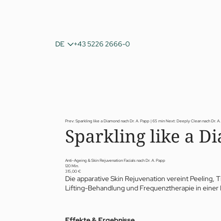
IT
DE
+43 5226 2666-0
EN
Prev: Sparkling like a Diamond nach Dr. A. Papp | 65 min
Next: Deeply Clean nach Dr. A
Sparkling like a D
Anti-Ageing & Skin Rejuvenation Facials nach Dr. A. Papp
120 Min.
315,00 €
Die apparative Skin Rejuvenation vereint Peeling, T
Lifting-Behandlung und Frequenztherapie in einer
Effekte & Ergebnisse