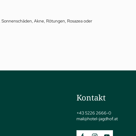
ut, Sonnenschäden, Akne, Rötungen, Rosazea oder
jSPA
Kontakt
+43 5226 2666-0
mail@
hotel-jagdhof.
at