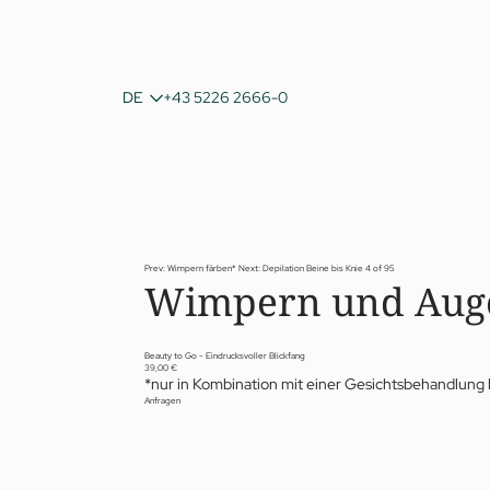
IT
DE
+43 5226 2666-0
EN
Prev: Wimpern färben*
Next: Depilation Beine bis Knie
4 of 95
Wimpern und Aug
Beauty to Go - Eindrucksvoller Blickfang
39,00 €
*nur in Kombination mit einer Gesichtsbehandlung
Anfragen