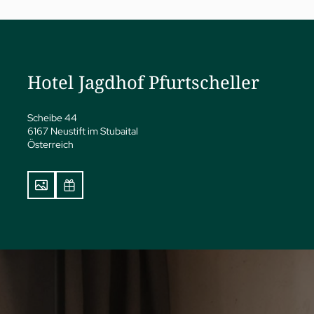
a
Hotel Jagdhof Pfurtscheller
ness
eatments
vate Spa Suite
Scheibe 44
dhof Specials nach Dr. A.
6167 Neustift im Stubaital
Österreich
pp
y Spa
ga