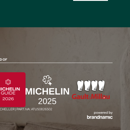
D OF
SCHELLER
|
PART.IVA: ATU50826502