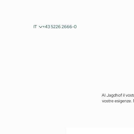
DE
IT
+43 5226 2666-0
EN
Al Jagdhof il vost
vostre esigenze. 