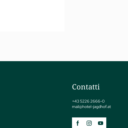
Contatti
+43 5226 2666-0
mail@
hotel-jagdhof.
at