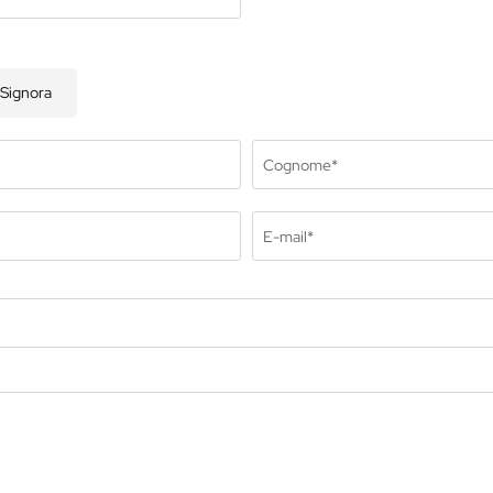
Signora
Cognome*
a
ness
E-mail*
attamenti
vate Spa Suite
dhof Specials by Dr. A.
pp
y spa
ga