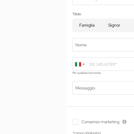
Titolo
Famiglia
Signor
Nome
Sp
01 Lo Jagdhof
Fit
02 Camere e suite
Tr
03 Cuisine
Per qualsiasi domanda
Pri
04 Spa e fitness
Jag
05 Offerte
Messaggio
Pa
06 Attività
Da
07 Eventi
Yo
Consenso marketing
*campi obbligatori