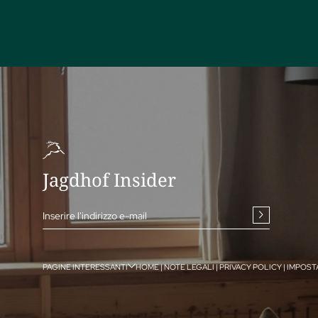
Jagdhof Insider
Inserire l'indirizzo e-mail
PAGINE INTERESSANTI
HOME
|
NOTE LEGALI
|
PRIVACY POLICY
|
IMPOST