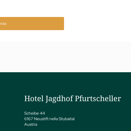
nvia
Hotel Jagdhof Pfurtscheller
Scheibe 44
6167 Neustift nella Stubaital
Austria