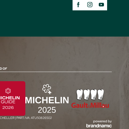
D OF
SCHELLER
|
PART.IVA: ATU50826502