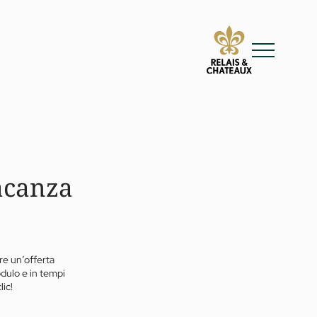
acanza
re un’offerta
odulo e in tempi
lic!