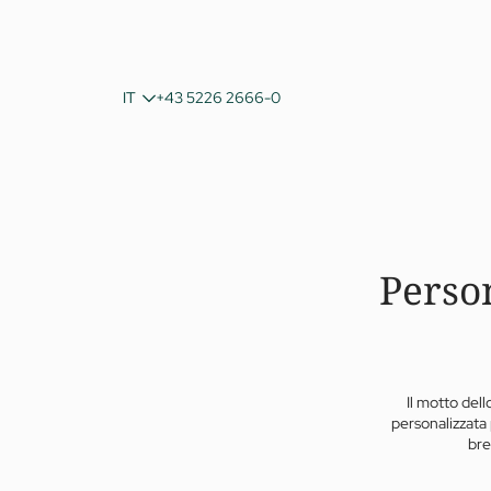
DE
IT
+43 5226 2666-0
EN
Perso
Il motto del
personalizzata 
bre