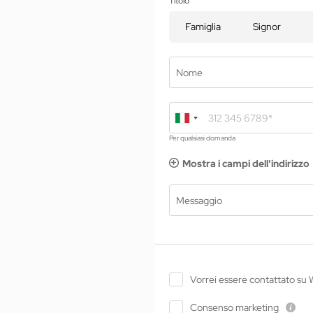
Ca
Titolo
02 Camere e suite
Ser
03 Cuisine
Famiglia
Signor
Inf
04 Spa e fitness
Ric
05 Offerte
Pr
Nome
06 Attività
In
07 Eventi
Per qualsiasi domanda
Mostra i campi dell'indirizzo
Messaggio
Vorrei essere contattato su
Consenso marketing