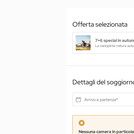
Offerta selezionata
7=6 special in autu
Dettagli del soggiorn
Arrivo e partenza*
Nessuna camera in particol