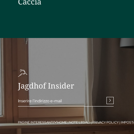
Caccia
Jagdhof Insider
Inserire l'indirizzo e-mail
PAGINE INTERESSANTI
HOME
|
NOTE LEGALI
|
PRIVACY POLICY
|
IMPOST