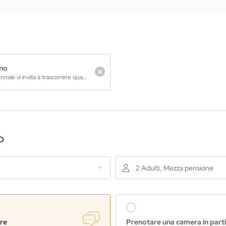
nno
La variopinta natura autunnale vi invita a trascorrere qualche rilassante giornata di vacanza tra le montagne tirolesi. I calmi giorni infrasettimanali sono l’ideale per godervi l’aria fresca dell’autunno, fare il pieno di energia con le escursioni o altre attività e poi rigenerarvi nella jSPA.
o
2 Adulti, Mezza pensione
are
Prenotare una camera in part