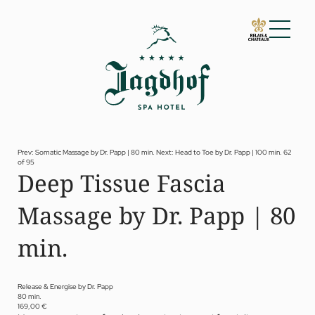
01 Lo Jagdhof
02 Camere e suite
03 Cuisine
04 Spa e fitness
Prev: Somatic Massage by Dr. Papp | 80 min.
Next: Head to Toe by Dr. Papp | 100 min.
62
of 95
Spa
Deep Tissue Fascia
Fitness
Trattamenti
Massage by Dr. Papp | 80
Private Spa Suite
Jagdhof Specials by Dr. A. Papp
Day spa
min.
Yoga
05 Offerte
06 Attività
Release & Energise by Dr. Papp
80 min.
07 Eventi
169,00 €