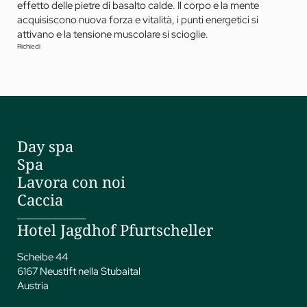
effetto delle pietre di basalto calde. Il corpo e la mente
acquisiscono nuova forza e vitalità, i punti energetici si
attivano e la tensione muscolare si scioglie.
Richiedi
Day spa
Spa
Lavora con noi
Caccia
Hotel Jagdhof Pfurtscheller
Scheibe 44
6167 Neustift nella Stubaital
Austria