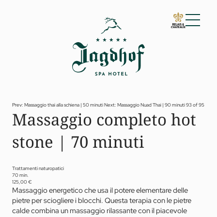
01 Lo Jagdhof
02 Camere e suite
03 Cuisine
04 Spa e fitness
Prev: Massaggio thai alla schiena | 50 minuti
Next: Massaggio Nuad Thai | 90 minuti
93 of 95
Massaggio completo hot
Spa
Fitness
stone | 70 minuti
Trattamenti
Private Spa Suite
Jagdhof Specials by Dr. A. Papp
Day spa
Trattamenti naturopatici
Yoga
70 min.
05 Offerte
125,00 €
Massaggio energetico che usa il potere elementare delle
06 Attività
pietre per sciogliere i blocchi. Questa terapia con le pietre
07 Eventi
calde combina un massaggio rilassante con il piacevole