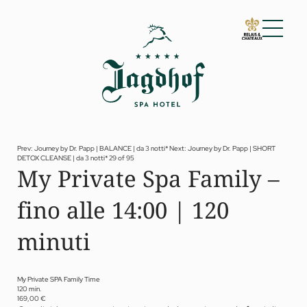
01 Lo Jagdhof
02 Camere e suite
03 Cuisine
04 Spa e fitness
Prev: Journey by Dr. Papp | BALANCE | da 3 notti*
Next: Journey by Dr. Papp | SHORT
DETOX CLEANSE | da 3 notti*
29 of 95
Spa
My Private Spa Family –
Fitness
Trattamenti
fino alle 14:00 | 120
Private Spa Suite
Jagdhof Specials by Dr. A. Papp
Day spa
minuti
Yoga
05 Offerte
06 Attività
My Private SPA Family Time
120 min.
07 Eventi
169,00 €