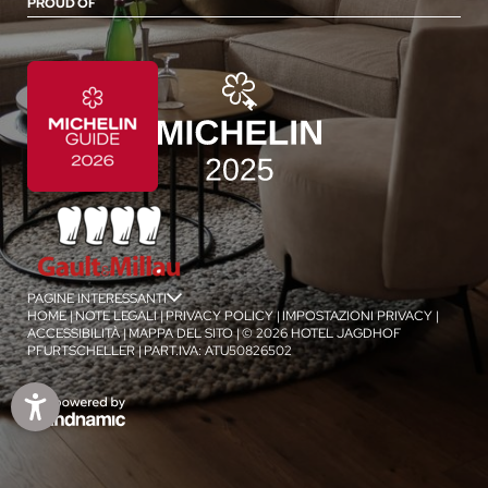
PROUD OF
PAGINE INTERESSANTI
jSPA
HOME
|
NOTE LEGALI
|
PRIVACY POLICY
|
IMPOSTAZIONI PRIVACY
|
ACCESSIBILITÀ
|
MAPPA DEL SITO
|
© 2026 HOTEL JAGDHOF
PFURTSCHELLER
|
PART.IVA: ATU50826502
1
/
4