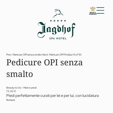
01 Lo Jagdhof
02 Camere e suite
03 Cuisine
04 Spa e fitness
Prev: Manicure OPI senza smalto
Next: Manicure OPI ProSpa
14 of 95
Pedicure OPI senza
Spa
Fitness
smalto
Trattamenti
Private Spa Suite
Jagdhof Specials by Dr. A. Papp
Day spa
Beauty to Go - Mani e piedi
Yoga
75,00 €
05 Offerte
Piedi perfettamente curati per lei e per lui, con lucidatura
Richiedi
06 Attività
07 Eventi