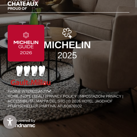
PROUD OF
PAGINE INTERESSANTI
jSPA
HOME
|
NOTE LEGALI
|
PRIVACY POLICY
|
IMPOSTAZIONI PRIVACY
|
ACCESSIBILITÀ
|
MAPPA DEL SITO
|
© 2026 HOTEL JAGDHOF
PFURTSCHELLER
|
PART.IVA: ATU50826502
1
/
4