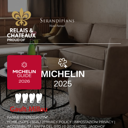
PROUD OF
PAGINE INTERESSANTI
jSPA
HOME
|
NOTE LEGALI
|
PRIVACY POLICY
|
IMPOSTAZIONI PRIVACY
|
ACCESSIBILITÀ
|
MAPPA DEL SITO
|
© 2026 HOTEL JAGDHOF