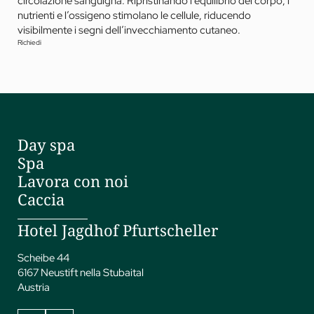
circolazione sanguigna. Ripristinando l’equilibrio del corpo, i
nutrienti e l’ossigeno stimolano le cellule, riducendo
visibilmente i segni dell’invecchiamento cutaneo.
Richiedi
Day spa
Spa
Lavora con noi
Caccia
Hotel Jagdhof Pfurtscheller
Scheibe 44
6167 Neustift nella Stubaital
Austria