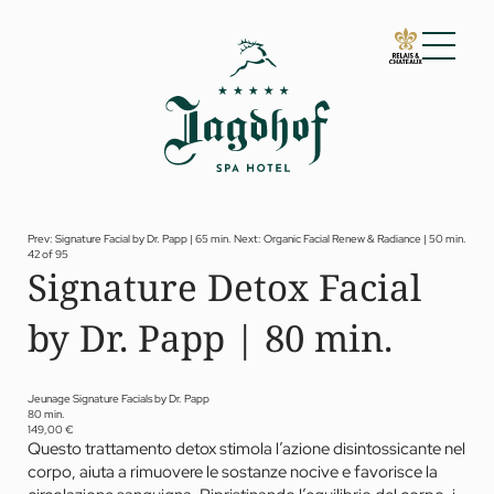
01 Lo Jagdhof
02 Camere e suite
03 Cuisine
04 Spa e fitness
Prev: Signature Facial by Dr. Papp | 65 min.
Next: Organic Facial Renew & Radiance | 50 min.
42 of 95
Spa
Signature Detox Facial
Fitness
Trattamenti
by Dr. Papp | 80 min.
Private Spa Suite
Jagdhof Specials by Dr. A. Papp
Day spa
Yoga
Jeunage Signature Facials by Dr. Papp
05 Offerte
80 min.
149,00 €
06 Attività
Questo trattamento detox stimola l’azione disintossicante nel
07 Eventi
corpo, aiuta a rimuovere le sostanze nocive e favorisce la