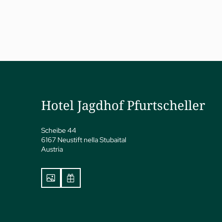
a
ness
attamenti
Hotel Jagdhof Pfurtscheller
vate Spa Suite
dhof Specials by Dr. A.
pp
Scheibe 44
6167 Neustift nella Stubaital
y spa
Austria
ga