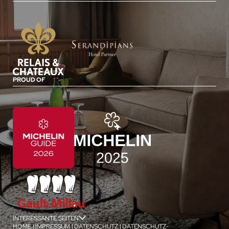
PROUD OF
INTERESSANTE SEITEN
jSPA
HOME
|
IMPRESSUM
|
DATENSCHUTZ
|
DATENSCHUTZ-