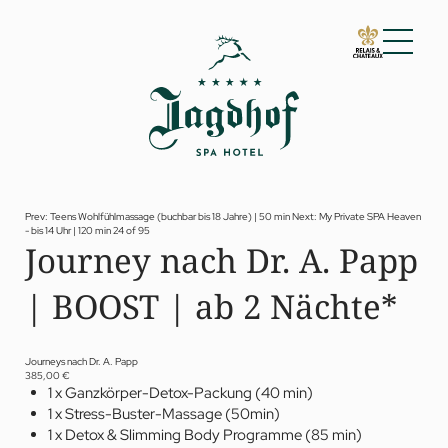
01 Der Jagdhof
02 Zimmer & Suiten
03 Cuisine
04 Spa & Fitness
Prev: Teens Wohlfühlmassage (buchbar bis 18 Jahre) | 50 min
Next: My Private SPA Heaven
- bis 14 Uhr | 120 min
24 of 95
Spa
Journey nach Dr. A. Papp
Fitness
Treatments
| BOOST | ab 2 Nächte*
Private Spa Suite
Jagdhof Specials nach Dr. A. Papp
Day Spa
Yoga
Journeys nach Dr. A. Papp
05 Angebote
385,00 €
1 x Ganzkörper-Detox-Packung (40 min)
06 Aktivitäten
1 x Stress-Buster-Massage (50min)
07 Events
1 x Detox & Slimming Body Programme (85 min)