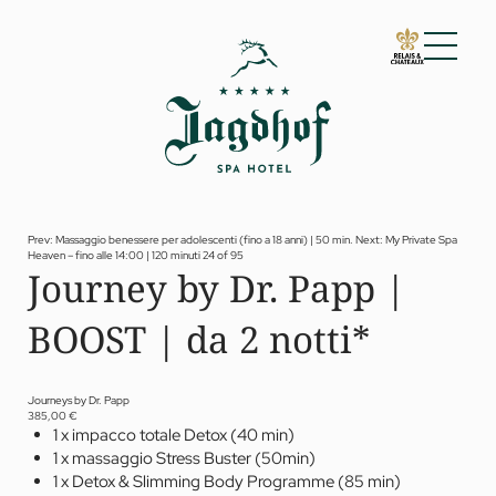
01 Lo Jagdhof
02 Camere e suite
03 Cuisine
04 Spa e fitness
Prev: Massaggio benessere per adolescenti (fino a 18 anni) | 50 min.
Next: My Private Spa
Heaven – fino alle 14:00 | 120 minuti
24 of 95
Spa
Journey by Dr. Papp |
Fitness
Trattamenti
BOOST | da 2 notti*
Private Spa Suite
Jagdhof Specials by Dr. A. Papp
Day spa
Yoga
Journeys by Dr. Papp
05 Offerte
385,00 €
1 x impacco totale Detox (40 min)
06 Attività
1 x massaggio Stress Buster (50min)
07 Eventi
1 x Detox & Slimming Body Programme (85 min)