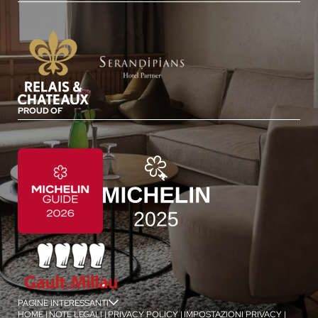
PROUD OF
PAGINE INTERESSANTI
jSPA
HOME
|
NOTE LEGALI
|
PRIVACY POLICY
|
IMPOSTAZIONI PRIVACY
|