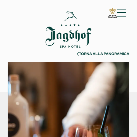
01 Lo Jagdhof
02 Camere e suite
03 Cuisine
TORNA ALLA PANORAMICA
04 Spa e fitness
05 Offerte
06 Attività
Estate
Inverno
Must see
Esperienze
07 Eventi