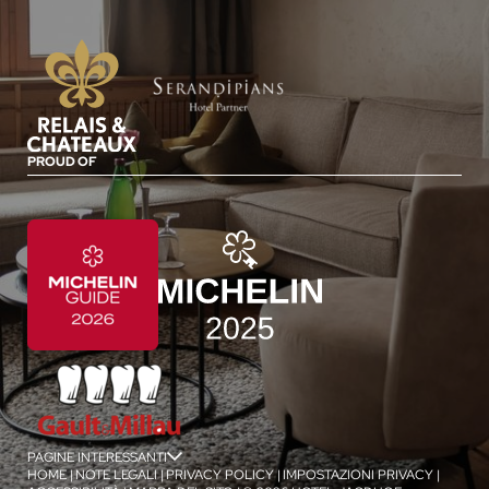
PROUD OF
PAGINE INTERESSANTI
jSPA
HOME
|
NOTE LEGALI
|
PRIVACY POLICY
|
IMPOSTAZIONI PRIVACY
|