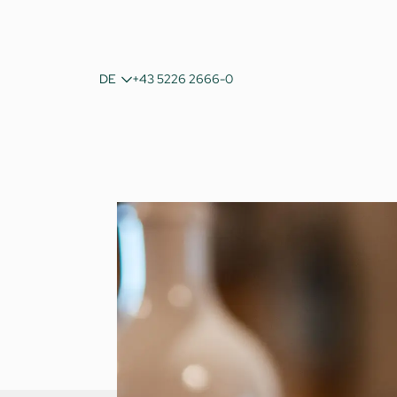
IT
DE
+43 5226 2666-0
EN