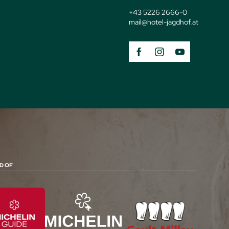
+43 5226 2666-0
mail@
hotel-jagdhof.
at
D OF