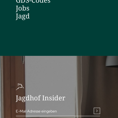
GDS-Codes
Jobs
Jagd
Jagdhof Insider
E-Mail Adresse eingeben