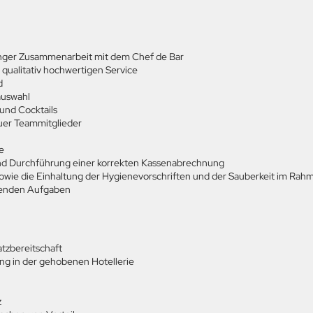
 enger Zusammenarbeit mit dem Chef de Bar
 qualitativ hochwertigen Service
d
auswahl
 und Cocktails
euer Teammitglieder
e
nd Durchführung einer korrekten Kassenabrechnung
 sowie die Einhaltung der Hygienevorschriften und der Sauberkeit im R
llenden Aufgaben
atzbereitschaft
ng in der gehobenen Hotellerie
z