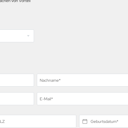
achen von Vorteil
Nachname*
rme Jahreszeit
te Jahreszeit
st-sees
E-Mail*
ebnisse
LZ
Geburtsdatum*