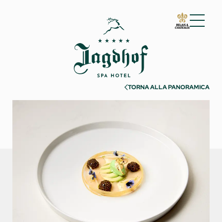
01 Lo Jagdhof
02 Camere e suite
03 Cuisine
TORNA ALLA PANORAMICA
04 Spa e fitness
05 Offerte
06 Attività
Estate
Inverno
Must see
Esperienze
07 Eventi