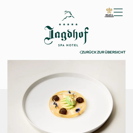
01 Der Jagdhof
02 Zimmer & Suiten
03 Cuisine
ZURÜCK ZUR ÜBERSICHT
04 Spa & Fitness
05 Angebote
06 Aktivitäten
Warme Jahreszeit
Kalte Jahreszeit
Must-sees
Erlebnisse
07 Events