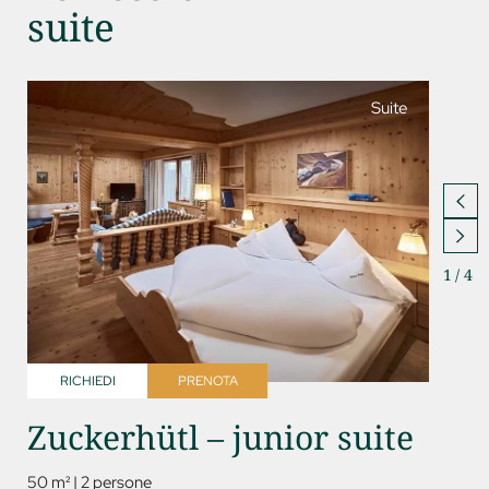
suite
Suite
1
/
4
RICHIEDI
PRENOTA
RICH
Zuckerhütl – junior suite
Kess
50 m²
|
2 persone
85 m²
|