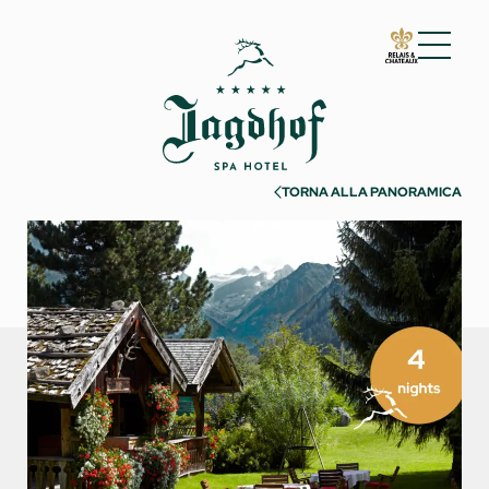
01 Lo Jagdhof
02 Camere e suite
03 Cuisine
TORNA ALLA PANORAMICA
04 Spa e fitness
05 Offerte
06 Attività
07 Eventi