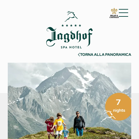
01 Lo Jagdhof
02 Camere e suite
03 Cuisine
TORNA ALLA PANORAMICA
04 Spa e fitness
05 Offerte
06 Attività
07 Eventi