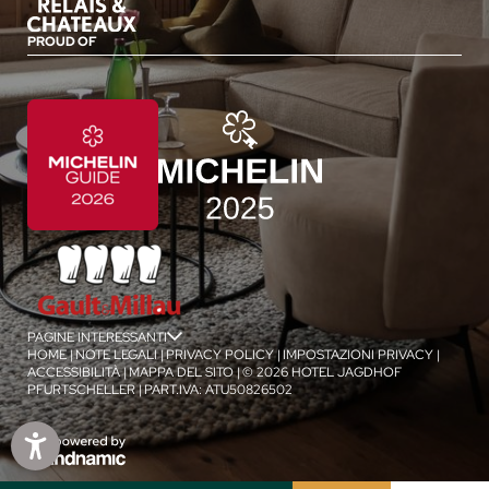
PROUD OF
PAGINE INTERESSANTI
jSPA
HOME
|
NOTE LEGALI
|
PRIVACY POLICY
|
IMPOSTAZIONI PRIVACY
|
ACCESSIBILITÀ
|
MAPPA DEL SITO
|
© 2026 HOTEL JAGDHOF
PFURTSCHELLER
|
PART.IVA: ATU50826502
1
/
4