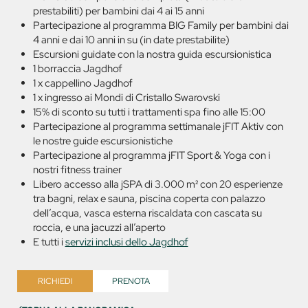
prestabiliti) per bambini dai 4 ai 15 anni
Partecipazione al programma BIG Family per bambini dai
4 anni e dai 10 anni in su (in date prestabilite)
Escursioni guidate con la nostra guida escursionistica
1 borraccia Jagdhof
1 x cappellino Jagdhof
1 x ingresso ai Mondi di Cristallo Swarovski
15% di sconto su tutti i trattamenti spa fino alle 15:00
Partecipazione al programma settimanale jFIT Aktiv con
le nostre guide escursionistiche
Partecipazione al programma jFIT Sport & Yoga con i
nostri fitness trainer
Libero accesso alla jSPA di 3.000 m² con 20 esperienze
tra bagni, relax e sauna, piscina coperta con palazzo
dell’acqua, vasca esterna riscaldata con cascata su
roccia, e una jacuzzi all’aperto
E tutti i
servizi inclusi dello Jagdhof
RICHIEDI
PRENOTA