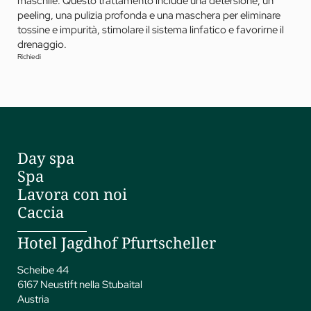
maschile. Questo trattamento include una detersione, un
peeling, una pulizia profonda e una maschera per eliminare
tossine e impurità, stimolare il sistema linfatico e favorirne il
drenaggio.
Richiedi
Day spa
Spa
Lavora con noi
Caccia
Hotel Jagdhof Pfurtscheller
Scheibe 44
6167 Neustift nella Stubaital
Austria