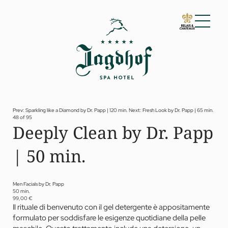
01 Lo Jagdhof
02 Camere e suite
03 Cuisine
04 Spa e fitness
Prev: Sparkling like a Diamond by Dr. Papp | 120 min.
Next: Fresh Look by Dr. Papp | 65 min.
48 of 95
Spa
Deeply Clean by Dr. Papp
Fitness
Trattamenti
| 50 min.
Private Spa Suite
Jagdhof Specials by Dr. A. Papp
Day spa
Yoga
Men Facials by Dr. Papp
05 Offerte
50 min.
99,00 €
06 Attività
Il rituale di benvenuto con il gel detergente è appositamente
07 Eventi
formulato per soddisfare le esigenze quotidiane della pelle